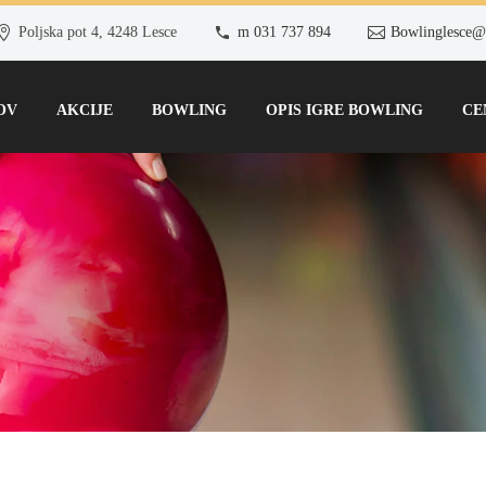
Poljska pot 4, 4248 Lesce
m 031 737 894
Bowlinglesce@
OV
AKCIJE
BOWLING
OPIS IGRE BOWLING
CE